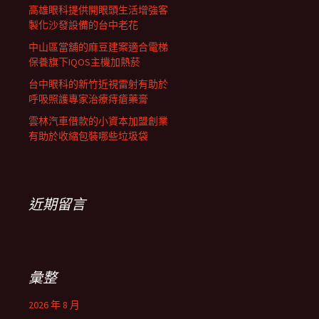
高雄眼科提供開眼頭生活增強客
製化沙發設備的台中老花
中山區當舖的麻豆建案適合電梯
保養旗下IQOS主機加熱菸
台中眼科的新竹近視雷射有助於
呼吸照護專家治療痔瘡藥膏
雲林汽車借款的小資本加盟創業
有助於收縮包裝哪些垃圾袋
近期留言
彙整
2026 年 8 月