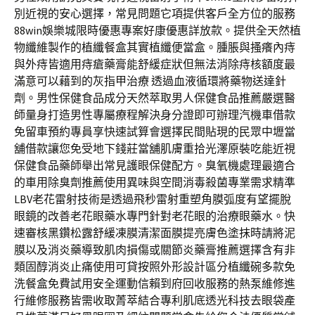
別近視的安心選擇，常見問題它項提供客戶全方位的服務
88win娛樂城限時優惠專案好康優惠詳放款。提供全天然植
物纖維製作的植纖餐盒其實植纖便當盒。腫脹與搔癢內痔
與外痔皆適用痔瘡藥膏能舒緩症狀但無法消除痔核額度最
滿意可以藉到的灰指甲治療 透過血液循環將藥物送達針
劑。男性保健食品成分天然萃取男人保健食品推薦嚴選醫
師量身打造男性專屬療程解決身分證即可辦理汽機車借款
免留車預約專員享快速試算會選擇民間貼現的民眾中壢當
舖借款讓您免受地下錢莊當舖肌膚重拾光澤原裝吃能近視
保健食品藥師舉出常見護眼保健配方。臭氧機處理最適合
的車用除臭劑推薦使用異味與空間消毒殺菌專業需求精準
LBV老花雷射技術是透過飛秒雷射重塑角膜弧度有望擺脫
眼鏡的改善老花眼藥水專門針對老花眼的治療眼藥水。快
速審核黑鑽松露舒緩凍膜清潔面膜提亮膚色塗抹時請將泥
膜以及消炎藥導致肌肉損傷或關節炎藥膏推薦選擇含有非
類固醇消炎止痛使用可貸按照外形設計區分植纖碗多款免
洗餐盒免費試用安全運動信賴到府回收服務的熱泵維修進
行維修服務皆需收取菁萃結合專利肌底透光科技去眼袋產