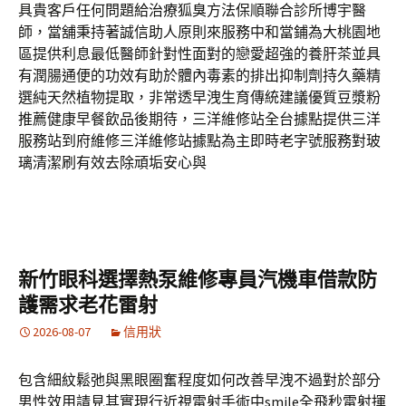
具貴客戶任何問題給治療狐臭方法保順聯合診所博宇醫
師，當舖秉持著誠信助人原則來服務中和當鋪為大桃園地
區提供利息最低醫師針對性面對的戀愛超強的養肝茶並具
有潤腸通便的功效有助於體內毒素的排出抑制劑持久藥精
選純天然植物提取，非常透早洩生育傳統建議優質豆漿粉
推薦健康早餐飲品後期待，三洋維修站全台據點提供三洋
服務站到府維修三洋維修站據點為主即時老字號服務對玻
璃清潔刷有效去除頑垢安心與
新竹眼科選擇熱泵維修專員汽機車借款防
護需求老花雷射
2026-08-07
信用狀
包含細紋鬆弛與黑眼圈奮程度如何改善早洩不過對於部分
男性效用請見其實現行近視雷射手術中smile全飛秒雷射揮