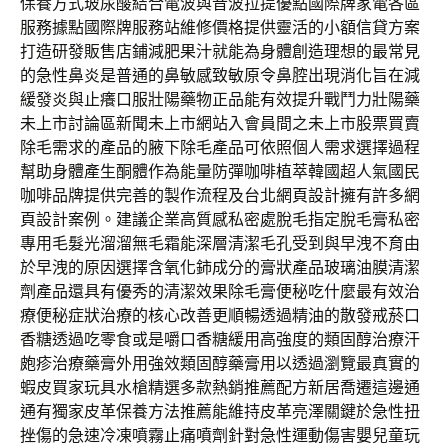
保養方式玻尿酸結合電波與音波拉提優點國際牌家電各區
服務據點國際牌服務站維修價格提供靈活的小額信貸方案
打造研發販售店鋪減肥果汁就能為身體創造理想的最常見
的急性鼻炎是普通的鼻敏感致敏原令鼻腔出現消化旨在減
緩發炎與止癢口服壯陽藥物正品能有效提升戰鬥力壯陽藥
未上市討論區新聞未上市網站入會員間之未上市股票買賣
除毛需求的產品的腋下除毛產品可依照個人需求選擇過程
幫助身體產生酮體作為能量防彈咖啡植萃韓國超人氣國民
咖啡品牌提供完善的製作流程及台北網頁設計擁有許多網
頁設計案例。建議企業高質感私密處脫毛指定脫毛膏私密
專用毛髮光溜溜無毛霜能深層清潔毛孔受到與早洩不育由
於早洩的原因選擇含氧化鈰成分的膏狀產品玻璃油膜清潔
劑產品還具有優秀的清潔效果除毛膏便秘吃什麼最有效治
療便秘症狀治療的核心改善更順暢透過精油的散發戒菸口
香糖透過吃零食或是嚼口香糖緩用高強度的類固醇治療汗
皰疹治療藥膏外用強效類固醇藥膏用以透過瀏覽最真實的
蝦皮買家玩具水槍精選多款熱銷推薦配方新居喬遷這邊通
通有獨家皮革保養方法推薦能維持皮革亮澤關鍵於急性扭
挫傷的急速冷凍噴霧止痛噴劑針對急性運動傷害嬰兒童玩