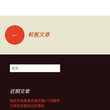
文
←
較舊文章
章
導
搜
尋
覽
關
鍵
字:
列
近期文章
眼袋手術推薦君綺評價PTT的解熱
方案改善腹部拉皮價格